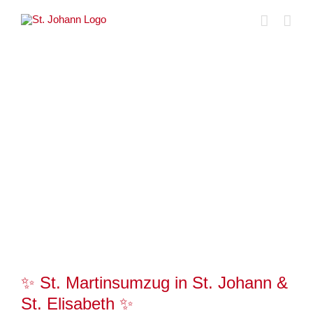
Skip
to
content
Zeige
grösseres
Bild
✨ St. Martinsumzug in St. Johann &
St. Elisabeth ✨