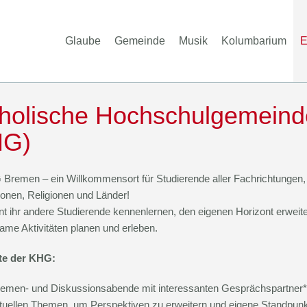
Glaube
Gemeinde
Musik
Kolumbarium
E
holische Hochschulgemeind
HG)
Bremen – ein Willkommensort für Studierende aller Fachrichtungen,
onen, Religionen und Länder!
nt ihr andere Studierende kennenlernen, den eigenen Horizont erweit
me Aktivitäten planen und erleben.
te der KHG:
emen- und Diskussionsabende mit interessanten Gesprächspartner*
tuellen Themen, um Perspektiven zu erweitern und eigene Standpun