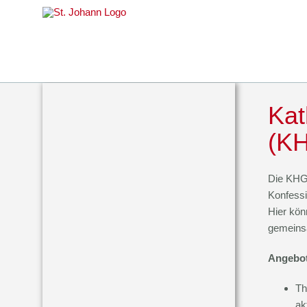
Skip
to
content
Kat
(K
Die KHG 
Konfessi
Hier kön
gemeinsa
Angebo
Th
ak