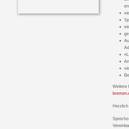
en
vi
Sp
in
ge
Au
Ad
»L
An
vi
Be
Weitere 
bremen.
Herzlich
Sprechze
Vereinb