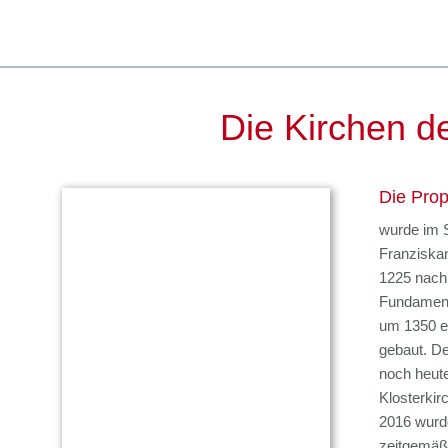
Die Kirchen d
Die Prop
wurde im 
Franziskan
1225 nach
Fundament
um 1350 e
gebaut. D
noch heute
Klosterkir
2016 wurde
zeitgemäß