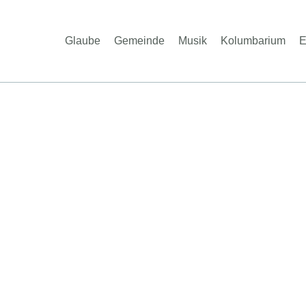
Glaube
Gemeinde
Musik
Kolumbarium
E
erzlich Willkomm
er Propstei St. Jo