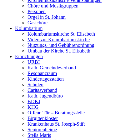
Kirchenmusikalische Veranstaltungen
Chöre und Musikgruppen
Personen
Orgel in St. Johann
Gastchöre
Kolumbarium
Kolumbariumskirche St. Elisabeth
Video zur Kolumbariumskirche
Nutzungs- und Gebührenordnung
Umbau der Kirche St. Elisabeth
Einrichtungen
URBI
Kath. Gemeindeverband
Resonanzraum
Kindertagesstätten
Schulen
Caritasverband
Kath. Jugendbüro
BDKJ
KHG
Offene Tür – Beratungsstelle
Birgittenkloster
Krankenhaus St. Joseph-Stift
Seniorenheime
Stella Maris