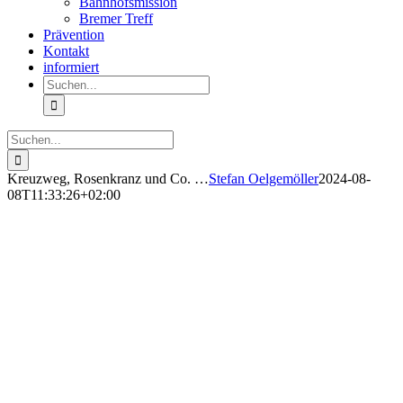
Bahnhofsmission
Bremer Treff
Prävention
Kontakt
informiert
Suche
nach:
Suche
nach:
Kreuzweg, Rosenkranz und Co. …
Stefan Oelgemöller
2024-08-
08T11:33:26+02:00