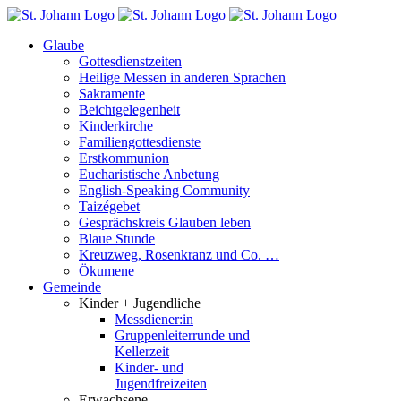
Skip
to
Glaube
content
Gottesdienstzeiten
Heilige Messen in anderen Sprachen
Sakramente
Beichtgelegenheit
Kinderkirche
Familiengottesdienste
Erstkommunion
Eucharistische Anbetung
English-Speaking Community
Taizégebet
Gesprächskreis Glauben leben
Blaue Stunde
Kreuzweg, Rosenkranz und Co. …
Ökumene
Gemeinde
Kinder + Jugendliche
Messdiener:in
Gruppenleiterrunde und
Kellerzeit
Kinder- und
Jugendfreizeiten
Erwachsene