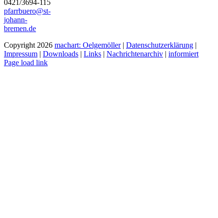
0421/3694-115
pfarrbuero@st-
johann-
bremen.de
Copyright
2026
machart: Oelgemöller
|
Datenschutzerklärung
|
Impressum
|
Downloads
|
Links
|
Nachrichtenarchiv
|
informiert
Page load link