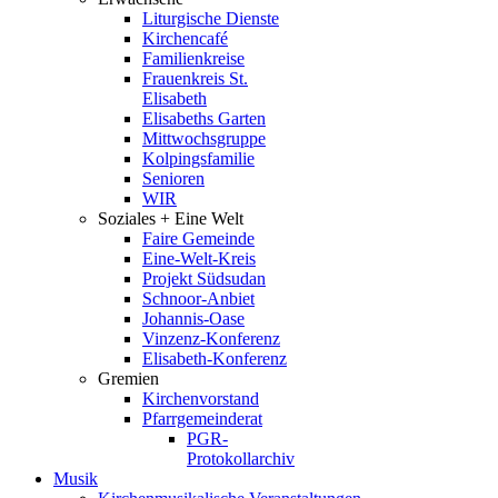
Liturgische Dienste
Kirchencafé
Familienkreise
Frauenkreis St.
Elisabeth
Elisabeths Garten
Mittwochsgruppe
Kolpingsfamilie
Senioren
WIR
Soziales + Eine Welt
Faire Gemeinde
Eine-Welt-Kreis
Projekt Südsudan
Schnoor-Anbiet
Johannis-Oase
Vinzenz-Konferenz
Elisabeth-Konferenz
Gremien
Kirchenvorstand
Pfarrgemeinderat
PGR-
Protokollarchiv
Musik