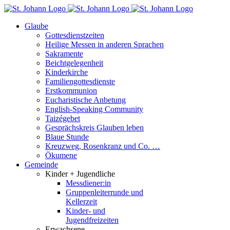
Skip
to
Glaube
content
Gottesdienstzeiten
Heilige Messen in anderen Sprachen
Sakramente
Beichtgelegenheit
Kinderkirche
Familiengottesdienste
Erstkommunion
Eucharistische Anbetung
English-Speaking Community
Taizégebet
Gesprächskreis Glauben leben
Blaue Stunde
Kreuzweg, Rosenkranz und Co. …
Ökumene
Gemeinde
Kinder + Jugendliche
Messdiener:in
Gruppenleiterrunde und
Kellerzeit
Kinder- und
Jugendfreizeiten
Erwachsene