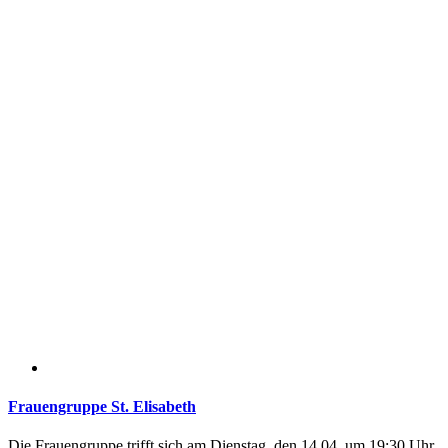
Frauengruppe St. Elisabeth
Die Frauengruppe trifft sich am Dienstag, den 14.04. um 19:30 Uhr