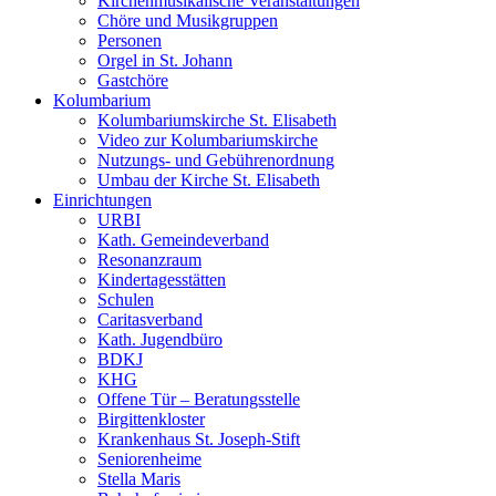
Kirchenmusikalische Veranstaltungen
Chöre und Musikgruppen
Personen
Orgel in St. Johann
Gastchöre
Kolumbarium
Kolumbariumskirche St. Elisabeth
Video zur Kolumbariumskirche
Nutzungs- und Gebührenordnung
Umbau der Kirche St. Elisabeth
Einrichtungen
URBI
Kath. Gemeindeverband
Resonanzraum
Kindertagesstätten
Schulen
Caritasverband
Kath. Jugendbüro
BDKJ
KHG
Offene Tür – Beratungsstelle
Birgittenkloster
Krankenhaus St. Joseph-Stift
Seniorenheime
Stella Maris