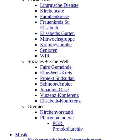
Liturgische Dienste
Kirchencafé
Familienkreise
Frauenkreis St.
Elisabeth
Elisabeths Garten
Mittwochsgruppe
Kolpingsfamilie
Senioren
WIR
Soziales + Eine Welt
Faire Gemeinde
Eine-Welt-Kreis
Projekt Südsudan
Schnoor-Anbiet
Johannis-Oase
Vinzenz-Konferenz
Elisabeth-Konferenz
Gremien
Kirchenvorstand
Pfarrgemeinderat
PGR-
Protokollarchiv
Musik