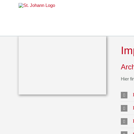
Skip
to
content
Im
Arch
Hier f