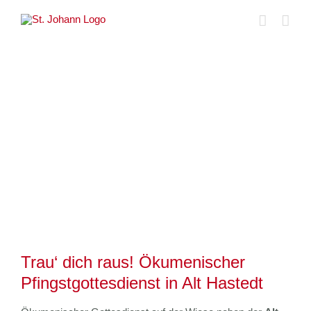
Skip
to
content
Zeige
grösseres
Bild
Trau‘ dich raus! Ökumenischer
Pfingstgottesdienst in Alt Hastedt