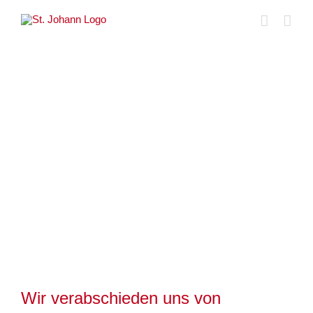
Skip
to
content
Zeige
grösseres
Bild
Wir verabschieden uns von