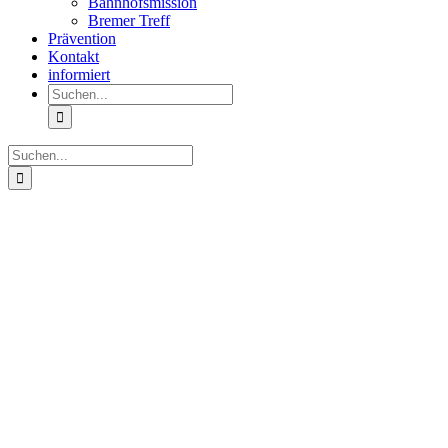
Bahnhofsmission
Bremer Treff
Prävention
Kontakt
informiert
Suche
nach:
Suche
nach:
Zeige
grösseres
Bild