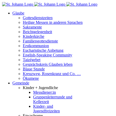
Skip
to
Glaube
content
Gottesdienstzeiten
Heilige Messen in anderen Sprachen
Sakramente
Beichtgelegenheit
Kinderkirche
Familiengottesdienste
Erstkommunion
Eucharistische Anbetung
English-Speaking Community
Taizégebet
Gesprächskreis Glauben leben
Blaue Stunde
Kreuzweg, Rosenkranz und Co. …
Ökumene
Gemeinde
Kinder + Jugendliche
Messdiener:in
Gruppenleiterrunde und
Kellerzeit
Kinder- und
Jugendfreizeiten
Erwachsene