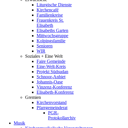
Liturgische Dienste
Kirchencafé
Familienkreise
Frauenkreis St.
Elisabeth
Elisabeths Garten
Mittwochsgruppe
Kolpingsfamilie
Senioren
WIR
Soziales + Eine Welt
Faire Gemeinde
Eine-Welt-Kreis
Projekt Südsudan
Schnoor-Anbiet
Johannis-Oase
Vinzenz-Konferenz
Elisabeth-Konferenz
Gremien
Kirchenvorstand
Pfarrgemeinderat
PGR-
Protokollarchiv
Musik