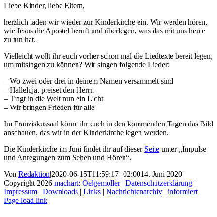
Liebe Kinder, liebe Eltern,
herzlich laden wir wieder zur Kinderkirche ein. Wir werden hören,
wie Jesus die Apostel beruft und überlegen, was das mit uns heute
zu tun hat.
Vielleicht wollt ihr euch vorher schon mal die Liedtexte bereit legen,
um mitsingen zu können? Wir singen folgende Lieder:
– Wo zwei oder drei in deinem Namen versammelt sind
– Halleluja, preiset den Herrn
– Tragt in die Welt nun ein Licht
– Wir bringen Frieden für alle
Im Franziskussaal könnt ihr euch in den kommenden Tagen das Bild
anschauen, das wir in der Kinderkirche legen werden.
Die Kinderkirche im Juni findet ihr auf dieser
Seite
unter „Impulse
und Anregungen zum Sehen und Hören“.
Von
Redaktion
|
2020-06-15T11:59:17+02:00
14. Juni 2020
|
Copyright
2026
machart: Oelgemöller
|
Datenschutzerklärung
|
Impressum
|
Downloads
|
Links
|
Nachrichtenarchiv
|
informiert
Page load link