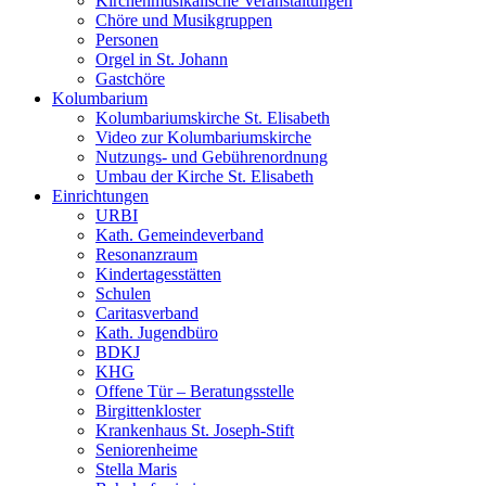
Kirchenmusikalische Veranstaltungen
Chöre und Musikgruppen
Personen
Orgel in St. Johann
Gastchöre
Kolumbarium
Kolumbariumskirche St. Elisabeth
Video zur Kolumbariumskirche
Nutzungs- und Gebührenordnung
Umbau der Kirche St. Elisabeth
Einrichtungen
URBI
Kath. Gemeindeverband
Resonanzraum
Kindertagesstätten
Schulen
Caritasverband
Kath. Jugendbüro
BDKJ
KHG
Offene Tür – Beratungsstelle
Birgittenkloster
Krankenhaus St. Joseph-Stift
Seniorenheime
Stella Maris